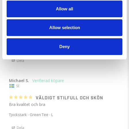
Allow all
Peder F.
SE
Allow selection
LYSANDE.
Man blir tjockstark...
Deny
Tjockstark - Green Tee - 2XL
Dela
Michael S.
SE
VÄLDIGT STILFULL OCH SKÖN
Bra kvalitet och bra
Tjockstark - Green Tee - L
Dela