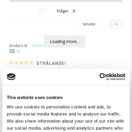
Recensioner
Frågor
Loading more...
Anders B.
SE
STRÅLANDE!
Jag är otroligt nöjd med allt. Bra i storlek, känns gedigen.

Kan bara säga tack!
Tjockstark - Green Tee - 4XL
This website uses cookies
Dela
We use cookies to personalise content and ads, to
provide social media features and to analyse our traffic.
Ingrid B.
We also share information about your use of our site with
SE
our social media, advertising and analytics partners who