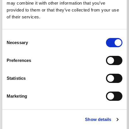
may combine it with other information that you’ve
SKÖN!
provided to them or that they’ve collected from your use
Bra kvalité. S passar mig som är 160 cm. Den är ganska 
of their services.
lång.
Tjockstark - Green Tee - S
Consent
Dela
Necessary
Selection
Preferences
Tobias F.
SE
Statistics
GRYM KVALITET OCH TEXTEN ÄR SÅ RÄTT
Lever upp till förväntningarna,hade kanske funkat med stl L 
Marketing
men strunt samma den är kanonskön
Tjockstark - Green Tee - XL
Show details
Dela