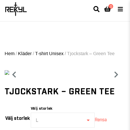
0
×
FULLT TRYCK I LEDNINGAR- MEDFÖR LÄNGRE LEVERANSTID - FRI FRAKT
ÖVER 800kr.
Hem
/
Kläder
/
T-shirt Unisex
/
Tjockstark – Green Tee
TJOCKSTARK – GREEN TEE
Välj storlek
Välj storlek
Rensa
L