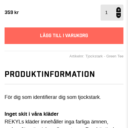
Tjockstark
- Green
359
kr
Tee
mängd
LÄGG TILL I VARUKORG
Artikelnr: Tjockstark - Green Tee
PRODUKTINFORMATION
För dig som identifierar dig som tjockstark.
Inget skit i våra kläder
REKYLs kläder innehåller inga farliga ämnen,