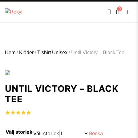
FULLT TRYCK I LEDNINGAR- MEDFÖR LÄNGRE LEVERANSTID - FRI FRAKT
×
0
ÖVER 800kr.
Hem
/
Kläder
/
T-shirt Unisex
/
Until Victory – Black Tee
UNTIL VICTORY – BLACK
TEE
Välj storlek
Välj storlek
Rensa