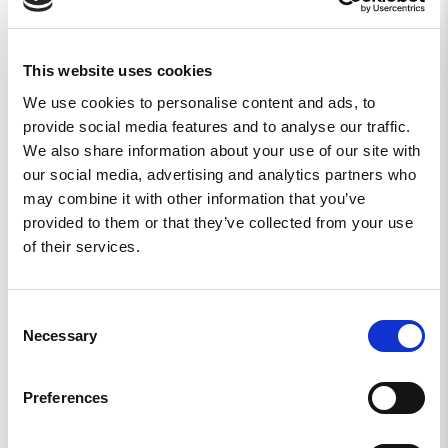
Ställ en fråga
This website uses cookies
Recensioner
Frågor
We use cookies to personalise content and ads, to
provide social media features and to analyse our traffic.
We also share information about your use of our site with
our social media, advertising and analytics partners who
Ulf H.
may combine it with other information that you’ve
SE
provided to them or that they’ve collected from your use
of their services.
PERFEKT KVALITET SOM VANLIGT
Alltid bra passform. Skulle vilja ha fler tröjor med tryck även 
på ryggen
Consent
Necessary
Until Victory - Black Tee - XL
Selection
Dela
Preferences