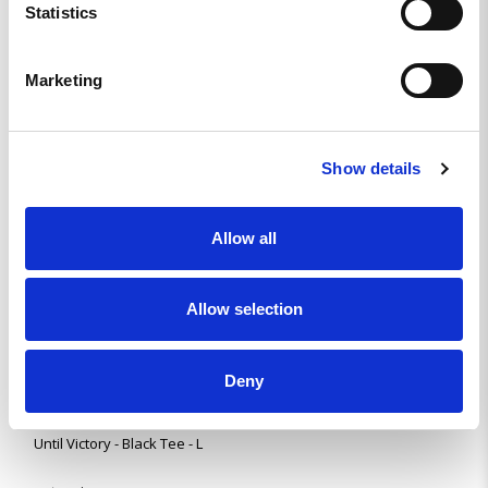
Jesper O.
Statistics
SE
Marketing
SCHYSST KVALITET SOM VANLIGT PÅ ERA
PRODUKTER
Passform god för lång och slank man.
Show details
Until Victory - Black Tee - M
Allow all
Dela
Allow selection
Robert B.
SE
HÄRLIG TISCHA
Deny
Bra storlek och bra kvalitet på tyget.
Until Victory - Black Tee - L