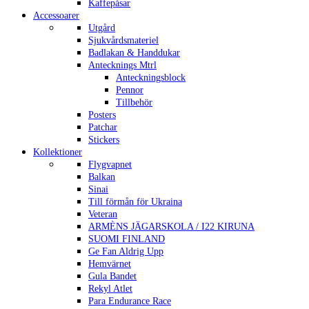
Kaffepåsar
Accessoarer
Utgård
Sjukvårdsmateriel
Badlakan & Handdukar
Antecknings Mtrl
Anteckningsblock
Pennor
Tillbehör
Posters
Patchar
Stickers
Kollektioner
Flygvapnet
Balkan
Sinai
Till förmån för Ukraina
Veteran
ARMÈNS JÄGARSKOLA / I22 KIRUNA
SUOMI FINLAND
Ge Fan Aldrig Upp
Hemvärnet
Gula Bandet
Rekyl Atlet
Para Endurance Race