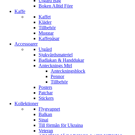
Utgård Bag
Boken Alltid Före
Kaffe
Kaffet
Kläder
Tillbehör
Muggar
Kaffepåsar
Accessoarer
Utgård
Sjukvårdsmateriel
Badlakan & Handdukar
Antecknings Mtrl
Anteckningsblock
Pennor
Tillbehör
Posters
Patchar
Stickers
Kollektioner
Flygvapnet
Balkan
Sinai
Till förmån för Ukraina
Veteran