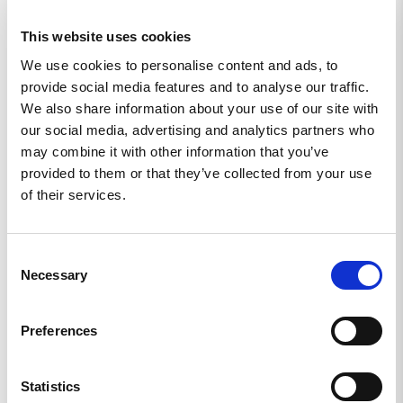
MOTSVARAR MIN HÖGT STÄLLDA
This website uses cookies
FÖRVÄNTNINGAR
Bra kvalitet på tishan, har tvättat den(försiktigt!) och den 
We use cookies to personalise content and ads, to
håller formen, trycket är kanon så jag rekommenderar den. 
provide social media features and to analyse our traffic.
Sen vill man ju alltid stödja Rekyl!
We also share information about your use of our site with
We Wanna Rock Hårsfjärden Live 1982 Tee - 3XL
our social media, advertising and analytics partners who
may combine it with other information that you’ve
Dela
provided to them or that they’ve collected from your use
of their services.
Mikael N.
SE
Consent
Necessary
Selection
RIKTIGT BRA TRÖJA
Fick mej att minnas Mällsten oxå.
Preferences
We Wanna Rock Hårsfjärden Live 1982 Tee - XXL
Dela
Statistics