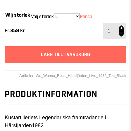
Välj storlek
Välj storlek
Rensa
We Wanna
Rock
Fr.
359
kr
Hårsfjärden
Live 1982
Tee mängd
LÄGG TILL I VARUKORG
Artikelnr: We_Wanna_Rock_Hårsfjärden_Live_1982_Tee_Black
PRODUKTINFORMATION
Kustartilleriets Legendariska framträdande i
Hårsfjärden1982.