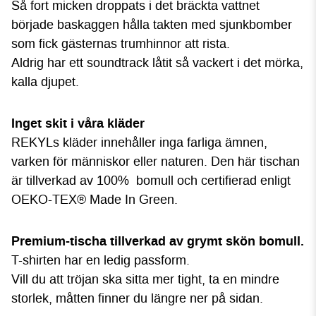
Så fort micken droppats i det bräckta vattnet
började baskaggen hålla takten med sjunkbomber
som fick gästernas trumhinnor att rista.
Aldrig har ett soundtrack låtit så vackert i det mörka,
kalla djupet.
Inget skit i våra kläder
REKYLs kläder innehåller inga farliga ämnen,
varken för människor eller naturen. Den här tischan
är tillverkad av 100% bomull och certifierad enligt
OEKO-TEX® Made In Green.
P
rem
ium-tischa tillverkad av grymt skön bomull.
T-shirten har en ledig passform.
Vill du att tröjan ska sitta mer tight, ta en mindre
storlek, måtten finner du längre ner på sidan.