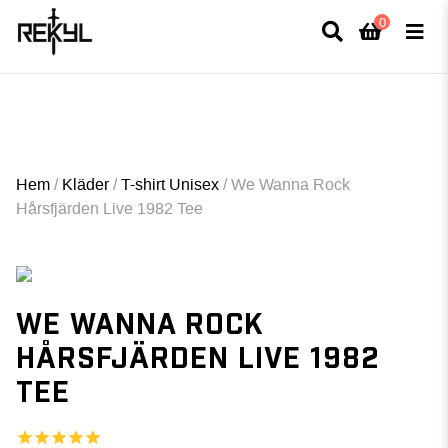
0
×
FULLT TRYCK I LEDNINGAR- MEDFÖR LÄNGRE LEVERANSTID - FRI FRAKT
ÖVER 800kr.
Hem
/
Kläder
/
T-shirt Unisex
/
We Wanna Rock
Hårsfjärden Live 1982 Tee
WE WANNA ROCK
HÅRSFJÄRDEN LIVE 1982
TEE