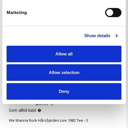
Ruben G.
Marketing
SE
Show details
MAGISKT SKÖN TRÖJA MED BAD-*** TEXT
LOVE IT!!!
We Wanna Rock Hårsfjärden Live 1982 Tee - M
Allow all
Dela
Allow selection
Anette M.
Deny
SE
GRYM
Som alltid bäst �
We Wanna Rock Hårsfjärden Live 1982 Tee - S