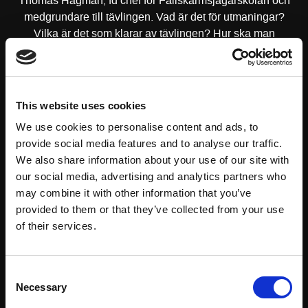
Thomas Hagman, fd chef för Fallskärmsjägarskolan och
medgrundare till tävlingen. Vad är det för utmaningar?
Vilka är det som klarar av tävlingen? Hur ska man
förbereda sig?
Finfina länkar
https://paraendurance.org
This website uses cookies
We use cookies to personalise content and ads, to
https://www.fallskarmsjagarna.se
provide social media features and to analyse our traffic.
https://www.facebook.com/groups/paranedurancerace/
We also share information about your use of our site with
our social media, advertising and analytics partners who
Prenumerera på podden och ge gärna betyg, det hjälper
may combine it with other information that you’ve
andra att hitta hit 🔥
provided to them or that they’ve collected from your use
of their services.
Consent
Necessary
Selection