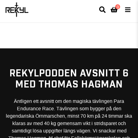
0
×
FULLT TRYCK I LEDNINGAR- MEDFÖR LÄNGRE LEVERANSTID - FRI FRAKT
ÖVER 800kr.
REKYLPODDEN AVSNITT 6
MED THOMAS HAGMAN
Äntligen ett avsnitt om den magiska tävlingen Para
Endurance Race. Tävlingen som bygger på den
legendariska Örnmarschen, minst 70 km på 24 timmar ska
klaras av med 40 kg gemensam vikt i stridsparet och
samtidigt lösa uppgifter längs vägen. Vi snackar med