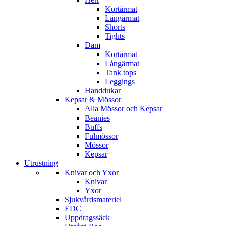
Kortärmat
Långärmat
Shorts
Tights
Dam
Kortärmat
Långärmat
Tank tops
Leggings
Handdukar
Kepsar & Mössor
Alla Mössor och Kepsar
Beanies
Buffs
Fulmössor
Mössor
Kepsar
Utrustning
Knivar och Yxor
Knivar
Yxor
Sjukvårdsmateriel
EDC
Uppdragssäck