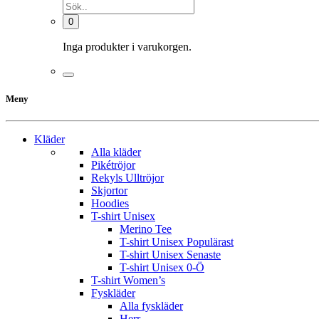
0
Inga produkter i varukorgen.
Meny
Kläder
Alla kläder
Pikétröjor
Rekyls Ulltröjor
Skjortor
Hoodies
T-shirt Unisex
Merino Tee
T-shirt Unisex Populärast
T-shirt Unisex Senaste
T-shirt Unisex 0-Ö
T-shirt Women’s
Fyskläder
Alla fyskläder
Herr