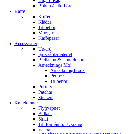
Utgård Bag
Boken Alltid Före
Kaffe
Kaffet
Kläder
Tillbehör
Muggar
Kaffepåsar
Accessoarer
Utgård
Sjukvårdsmateriel
Badlakan & Handdukar
Antecknings Mtrl
Anteckningsblock
Pennor
Tillbehör
Posters
Patchar
Stickers
Kollektioner
Flygvapnet
Balkan
Sinai
Till förmån för Ukraina
Veteran