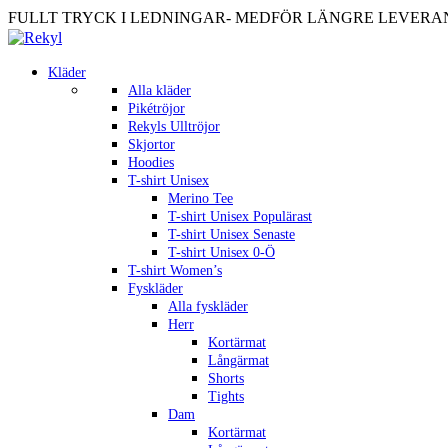
FULLT TRYCK I LEDNINGAR- MEDFÖR LÄNGRE LEVERANST
Kläder
Alla kläder
Pikétröjor
Rekyls Ulltröjor
Skjortor
Hoodies
T-shirt Unisex
Merino Tee
T-shirt Unisex Populärast
T-shirt Unisex Senaste
T-shirt Unisex 0-Ö
T-shirt Women’s
Fyskläder
Alla fyskläder
Herr
Kortärmat
Långärmat
Shorts
Tights
Dam
Kortärmat