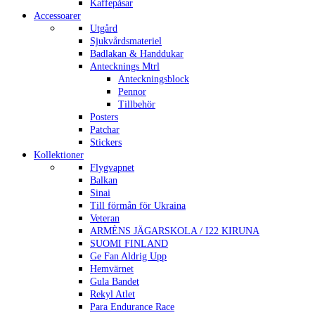
Kaffepåsar
Accessoarer
Utgård
Sjukvårdsmateriel
Badlakan & Handdukar
Antecknings Mtrl
Anteckningsblock
Pennor
Tillbehör
Posters
Patchar
Stickers
Kollektioner
Flygvapnet
Balkan
Sinai
Till förmån för Ukraina
Veteran
ARMÈNS JÄGARSKOLA / I22 KIRUNA
SUOMI FINLAND
Ge Fan Aldrig Upp
Hemvärnet
Gula Bandet
Rekyl Atlet
Para Endurance Race