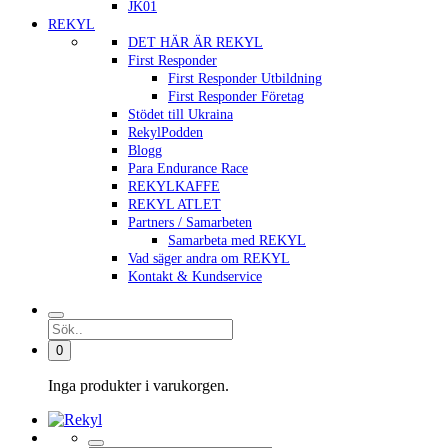
JK01
REKYL
DET HÄR ÄR REKYL
First Responder
First Responder Utbildning
First Responder Företag
Stödet till Ukraina
RekylPodden
Blogg
Para Endurance Race
REKYLKAFFE
REKYL ATLET
Partners / Samarbeten
Samarbeta med REKYL
Vad säger andra om REKYL
Kontakt & Kundservice
0
Inga produkter i varukorgen.