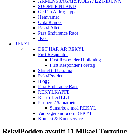
ARMÈNS JÄGARSKOLA / I22 KIRUNA
SUOMI FINLAND
Ge Fan Aldrig Upp
Hemvärnet
Gula Bandet
Rekyl Atlet
Para Endurance Race
JK01
REKYL
DET HÄR ÄR REKYL
First Responder
First Responder Utbildning
First Responder Företag
Stödet till Ukraina
RekylPodden
Blogg
Para Endurance Race
REKYLKAFFE
REKYL ATLET
Partners / Samarbeten
Samarbeta med REKYL
Vad säger andra om REKYL
Kontakt & Kundservice
RekylPodden avsnitt 11 Mikael Tornving