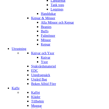
Långärmat
Tank tops
Leggings
Handdukar
Kepsar & Mössor
Alla Mössor och Kepsar
Beanies
Buffs
Fulmössor
Mössor
Kepsar
Utrustning
Knivar och Yxor
Knivar
Yxor
Sjukvårdsmateriel
EDC
Uppdragssäck
Utgård Bag
Boken Alltid Före
Kaffe
Kaffet
Kläder
Tillbehör
Muggar