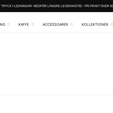
 TRYCK I LEDNINGAR- MEDFÖR LÄNGRE LEVERANSTID - FRI FRAKT ÖVER 80
ING
KAFFE
ACCESSOARER
KOLLEKTIONER