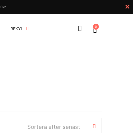
×
0kr.
0
REKYL
Sortera efter senast