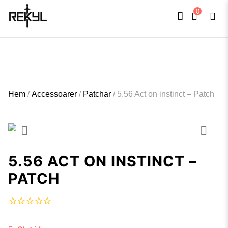
0
FULLT TRYCK I LEDNINGAR- MEDFÖR LÄNGRE LEVERANSTID - FRI FRAKT
×
ÖVER 800kr.
Hem
/
Accessoarer
/
Patchar
/
5.56 Act on instinct – Patch
5.56 ACT ON INSTINCT –
PATCH