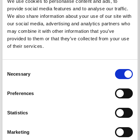
We use cookies to personalise content and ads, to
provide social media features and to analyse our traffic.
We also share information about your use of our site with
Skriv en recension
our social media, advertising and analytics partners who
may combine it with other information that you’ve
Ställ en fråga
provided to them or that they’ve collected from your use
of their services.
Recensioner
Frågor
Consent
Necessary
Selection
LIKNANDE PRODUKTER
Preferences
Statistics
Marketing