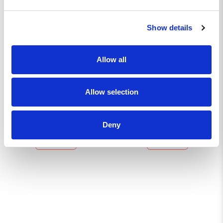
Show details
Allow all
PARA ENDURANCE
PARA ENDURANCE
SUPPORTER PATCH
SUPPORTER PATCH
Allow selection
WHITE
WHITE MKII
79
KR
79
KR
Deny
KÖP
KÖP