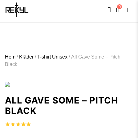
0
FULLT TRYCK I LEDNINGAR- MEDFÖR LÄNGRE LEVERANSTID - FRI FRAKT
×
ÖVER 800kr.
Hem
/
Kläder
/
T-shirt Unisex
/
All Gave Some – Pitch
Black
ALL GAVE SOME – PITCH
BLACK