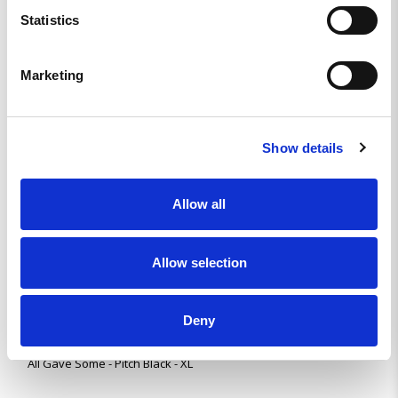
Statistics
Mats J.
SE
Marketing
MYCKET BRA
Bra kvalitet och ett budskap som säger allt
Show details
All Gave Some - Pitch Black - XL
Dela
Allow all
Mikael &.
Allow selection
SE
BRA
Deny
Bra passform och skönt material
All Gave Some - Pitch Black - XL