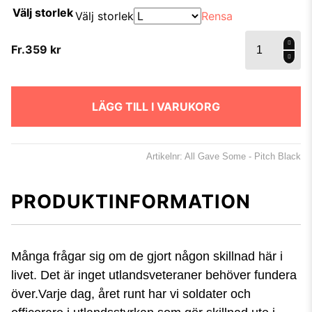
Välj storlek
Välj storlek
Rensa
All
Fr.
359
kr
Gave
Some
- Pitch
Black
mängd
LÄGG TILL I VARUKORG
Artikelnr: All Gave Some - Pitch Black
PRODUKTINFORMATION
Många frågar sig om de gjort någon skillnad här i
livet. Det är inget utlandsveteraner behöver fundera
över.Varje dag, året runt har vi soldater och