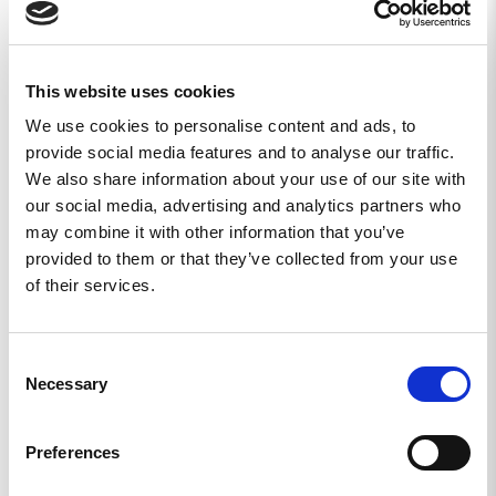
5,0
This website uses cookies
Baserat på 3 recensioner
We use cookies to personalise content and ads, to
provide social media features and to analyse our traffic.
3
We also share information about your use of our site with
0
our social media, advertising and analytics partners who
0
may combine it with other information that you’ve
0
provided to them or that they’ve collected from your use
0
of their services.
Skriv en recension
Consent
Ställ en fråga
Necessary
Selection
Recensioner
Frågor
Preferences