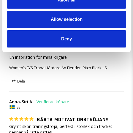
Dela
Allow selection
Jean-Pierre H.
SE
Deny
GAME CHANGER
En inspiration för mina krigare
Women’s FYS Träna Hårdare Än Fienden Pitch Black - S
Dela
Anna-Siri A.
SE
BÄSTA MOTIVATIONSTRÖJAN!!
Grymt skön träningströja, perfekt i storlek och trycket 
peppar på rätta sättet!