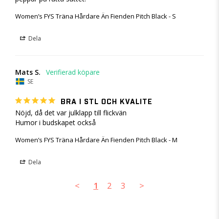
Women’s FYS Träna Hårdare Än Fienden Pitch Black - S
Dela
Mats S.
SE
BRA I STL OCH KVALITE
Nöjd, då det var julklapp till flickvän 

Humor i budskapet också
Women’s FYS Träna Hårdare Än Fienden Pitch Black - M
Dela
<
1
2
3
>