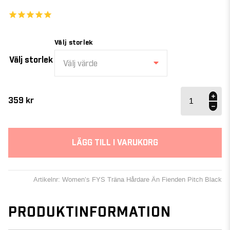
Välj storlek
Välj storlek
Välj värde
Women’s
FYS
359
kr
Träna
Hårdare
Än
Fienden
LÄGG TILL I VARUKORG
Pitch
Black
mängd
Artikelnr: Women’s FYS Träna Hårdare Än Fienden Pitch Black
PRODUKTINFORMATION