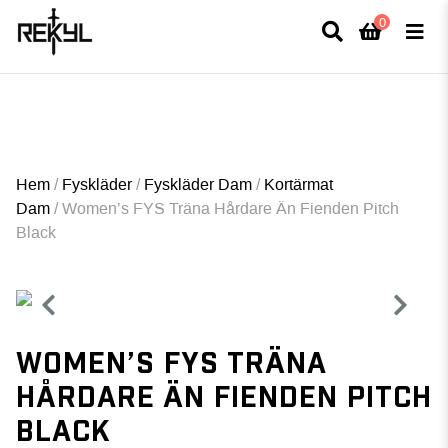
0
×
FULLT TRYCK I LEDNINGAR- MEDFÖR LÄNGRE LEVERANSTID - FRI FRAKT
ÖVER 800kr.
Hem
/
Fyskläder
/
Fyskläder Dam
/
Kortärmat
Dam
/
Women’s FYS Träna Hårdare Än Fienden Pitch
Black
WOMEN’S FYS TRÄNA
HÅRDARE ÄN FIENDEN PITCH
BLACK