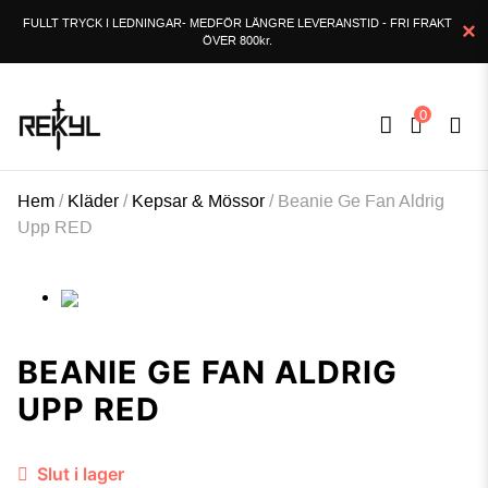
×
FULLT TRYCK I LEDNINGAR- MEDFÖR LÄNGRE LEVERANSTID - FRI FRAKT
ÖVER 800kr.
0
Hem
/
Kläder
/
Kepsar & Mössor
/
Beanie Ge Fan Aldrig
Upp RED
BEANIE GE FAN ALDRIG
UPP RED
Slut i lager