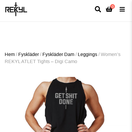
0
×
FULLT TRYCK I LEDNINGAR- MEDFÖR LÄNGRE LEVERANSTID - FRI FRAKT
ÖVER 800kr.
Hem
/
Fyskläder
/
Fyskläder Dam
/
Leggings
/
Women’s
REKYL ATLET Tights – Digi Camo