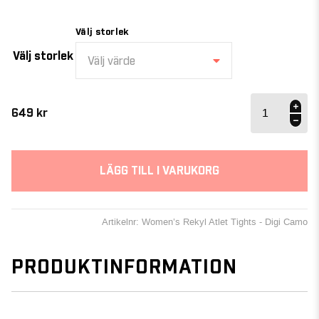
Välj storlek
Välj storlek
Välj värde
Women’s
REKYL
649
kr
ATLET
Tights -
Digi
Camo
LÄGG TILL I VARUKORG
mängd
Artikelnr: Women’s Rekyl Atlet Tights - Digi Camo
PRODUKTINFORMATION