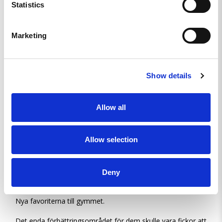
Statistics
Sitter perfekt, passar lika bra på gymmet som i löpspåret! 
Snygga in absurdum 
�
Marketing
Show details
Women’s REKYL ATLET Tights - Digi Camo - S
Allow all
Dela
Allow selection
Emma F.
SE
Deny
ÄLSKAR DEM!
Nya favoriterna till gymmet. 

Det enda förbättringsområdet för dem skulle vara fickor att 