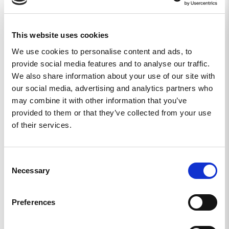
This website uses cookies
We use cookies to personalise content and ads, to
V
provide social media features and to analyse our traffic.
Sweden
We also share information about your use of our site with
CAMO TIGHTS
our social media, advertising and analytics partners who
Sköna och snygga men tyvärr med en söm mitt i nedre 
may combine it with other information that you’ve
regionen som resulterar i en väldigt osnygg camel toe. Inte 
provided to them or that they’ve collected from your use
of their services.
Women’s REKYL ATLET Tights - Digi Camo
Dela
Consent
Necessary
Selection
Ingela J.
Preferences
SE
SJUKT SNYGGA, SJUKT SKÖNA