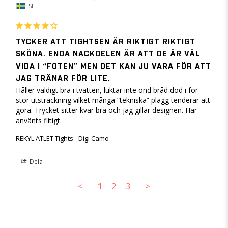
SE
TYCKER ATT TIGHTSEN ÄR RIKTIGT RIKTIGT
SKÖNA. ENDA NACKDELEN ÄR ATT DE ÄR VÄL
VIDA I “FOTEN” MEN DET KAN JU VARA FÖR ATT
JAG TRÄNAR FÖR LITE.
Håller väldigt bra i tvätten, luktar inte ond bråd död i för 
stor utsträckning vilket många “tekniska” plagg tenderar att 
göra. Trycket sitter kvar bra och jag gillar designen. Har 
använts flitigt.
REKYL ATLET Tights - Digi Camo
Dela
<
1
2
3
>