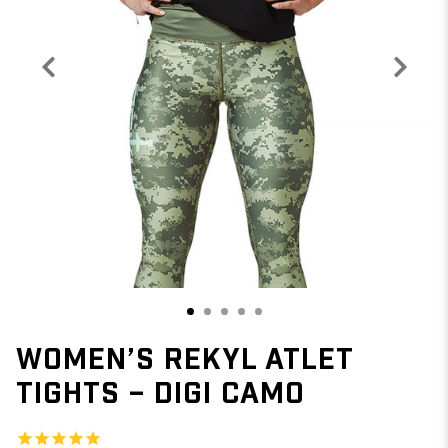
1
2
3
4
5
WOMEN’S REKYL ATLET
TIGHTS – DIGI CAMO