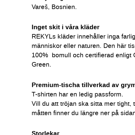
Vareš, Bosnien.
Inget skit i våra kläder
REKYLs kläder innehåller inga farli
människor eller naturen. Den här tis
100% bomull och certifierad enli
Green.
P
rem
ium-tischa tillverkad av gry
T-shirten har en ledig passform.
Vill du att tröjan ska sitta mer tight,
måtten finner du längre ner på sida
Storlekar