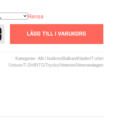
Rensa
LÄGG TILL I VARUKORG
st
Kategorier:
Allt i butiken
/
Balkan
/
Kläder
/
T-shirt
Unisex
/
T-SHIRTS
/
Trycks
/
Veteran
/
Veterandagen