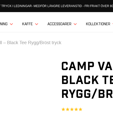
 TRYCK I LEDNINGAR- MEDFÖR LÄNGRE LEVERANSTID - FRI FRAKT ÖVER 80
NING
KAFFE
ACCESSOARER
KOLLEKTIONER
 – Black Tee Rygg/Bröst tryck
CAMP VA
BLACK T
RYGG/BR