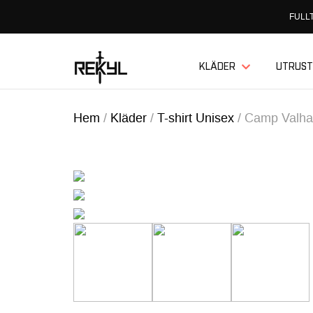
FULLT
KLÄDER
UTRUST
Hem
/
Kläder
/
T-shirt Unisex
/
Camp Valhall