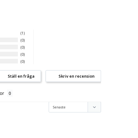
1
0
0
0
0
Ställ en fråga
Skriv en recension
or