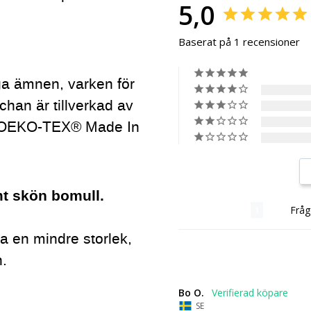
5,0
Baserat på 1 recensioner
ga ämnen, varken för
chan är tillverkad av
gt OEKO-TEX® Made In
mt skön bomull.
Recensioner
Fråg
 ta en mindre storlek,
n.
Bo O.
SE