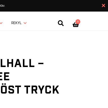
×
0kr.
0
REKYL
LHALL –
EE
ÖST TRYCK