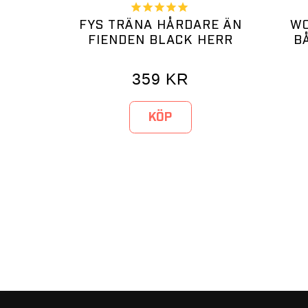
FYS TRÄNA HÅRDARE ÄN
WO
FIENDEN BLACK HERR
B
359
KR
KÖP