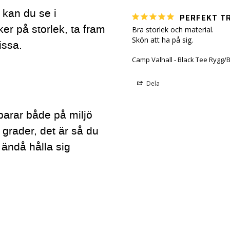
g kan du se i
PERFEKT T
ker på storlek, ta fram
Bra storlek och material.

Skön att ha på sig.
issa.
Camp Valhall - Black Tee Rygg/Br
Dela
parar både på miljö
 grader, det är så du
 ändå hålla sig