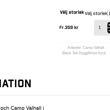
Välj storlek
Välj storlek
Camp
Fr.
359
kr
Valhall -
Black Tee
Rygg/Brö
tryck
Artikelnr: Camp Valhall -
mängd
Black Tee Rygg/Bröst tryck
ATION
n och Camp Valhall i