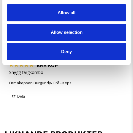
Den sitter som en fläskläpp
Allow all
Firmakepsen Burgundy/Grå - Keps
Dela
Allow selection
Lennart S.
Deny
SE
BRA KÖP
Snygg färgkombo
Firmakepsen Burgundy/Grå - Keps
Dela