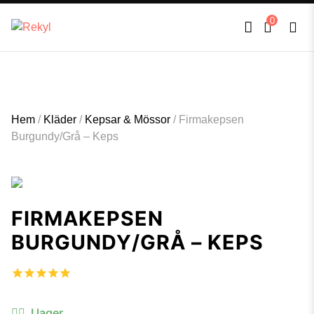
FULLT TRYCK I LEDNINGAR- MEDFÖR LÄNGRE LEVERANSTID - FRI FRAKT
×
0
ÖVER 800kr.
Hem
/
Kläder
/
Kepsar & Mössor
/
Firmakepsen
Burgundy/Grå – Keps
FIRMAKEPSEN
BURGUNDY/GRÅ – KEPS
I lager