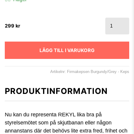
Firmakepsen
299
kr
Burgundy/Grå
- Keps
mängd
LÄGG TILL I VARUKORG
Artikelnr: Firmakepsen Burgundy/Grey - Keps
PRODUKTINFORMATION
Nu kan du representa REKYL lika bra på
styrelsemötet som på skjutbanan eller någon
annanstans där det behövs lite extra fred, frihet och