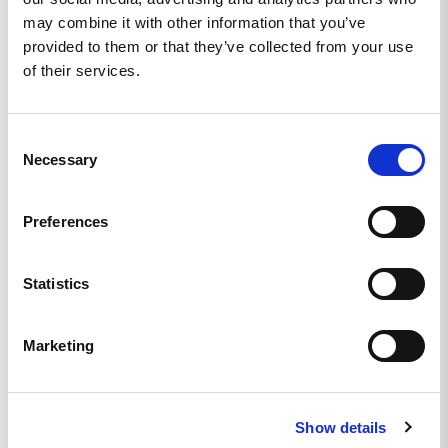
may combine it with other information that you’ve
Recensioner
Frågor
provided to them or that they’ve collected from your use
of their services.
Consent
Johan K.
Necessary
SE
Selection
100 %
Preferences
Jävla fin! Jävla skön!
Firmakepsen Burgundy/Grå - Keps
Statistics
Dela
Marketing
Peter L.
SE
Show details
SKÖN SNYGG FET.