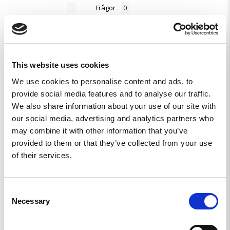
Recensioner
Frågor
This website uses cookies
Mattias H.
SE
We use cookies to personalise content and ads, to
provide social media features and to analyse our traffic.
SUPER
We also share information about your use of our site with
Snabb leverans, skön och hållbar. Keps
our social media, advertising and analytics partners who
may combine it with other information that you’ve
provided to them or that they’ve collected from your use
of their services.
Consent
FIRMAKEPSEN REKYLBÅGEN BLACK MK III
Necessary
Selection
Dela