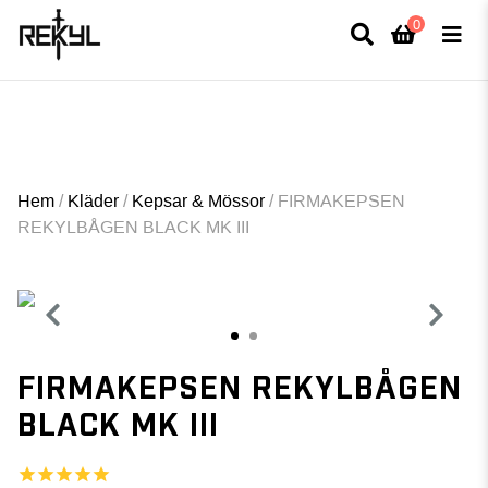
0
×
FULLT TRYCK I LEDNINGAR- MEDFÖR LÄNGRE LEVERANSTID - FRI FRAKT
ÖVER 800kr.
Hem
/
Kläder
/
Kepsar & Mössor
/
FIRMAKEPSEN
REKYLBÅGEN BLACK MK III
1
2
FIRMAKEPSEN REKYLBÅGEN
BLACK MK III