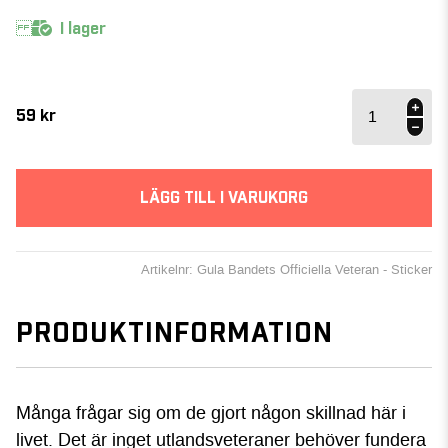
I lager
Gula
Bandets
59
kr
Officiella
Veteran
- Sticker
mängd
LÄGG TILL I VARUKORG
Artikelnr: Gula Bandets Officiella Veteran - Sticker
PRODUKTINFORMATION
Många frågar sig om de gjort någon skillnad här i
livet. Det är inget utlandsveteraner behöver fundera