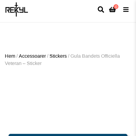
0
×
FULLT TRYCK I LEDNINGAR- MEDFÖR LÄNGRE LEVERANSTID - FRI FRAKT
ÖVER 800kr.
Hem
/
Accessoarer
/
Stickers
/
Gula Bandets Officiella
Veteran – Sticker