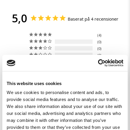
5,0
Baserat på 4 recensioner
4
0
0
0
0
This website uses cookies
We use cookies to personalise content and ads, to
Skriv en recension
provide social media features and to analyse our traffic.
We also share information about your use of our site with
Ställ en fråga
our social media, advertising and analytics partners who
may combine it with other information that you’ve
Recensioner
Frågor
provided to them or that they’ve collected from your use