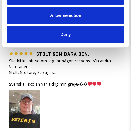
Gula Bandets Officiella Veteran - Sticker
Allow selection
Dela
Deny
Clas S.
SE
STOLT SOM BARA DEN.
Ska bli kul att se om jag får någon respons från andra 
Veteraner.

Stolt, Stoltare, Stoltigast.

Svenska i skolan var aldrig min grej���