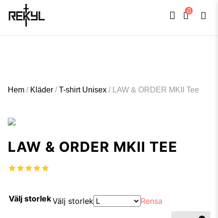
0
FULLT TRYCK I LEDNINGAR- MEDFÖR LÄNGRE LEVERANSTID - FRI FRAKT
×
ÖVER 800kr.
Hem
/
Kläder
/
T-shirt Unisex
/
LAW & ORDER MKII Tee
LAW & ORDER MKII TEE
Välj storlek
Välj storlek
Rensa
LAW &