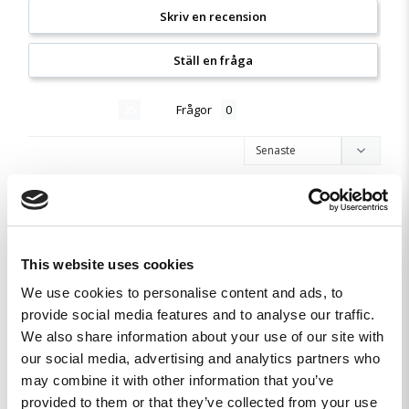
Skriv en recension
Ställ en fråga
Recensioner
Frågor
Björn S.
SE
This website uses cookies
Var på insats LEGIO och gav bort min första NLAW tröja 
We use cookies to personalise content and ads, to
där, till en UKR soldat. Stor uppskattning visades.

provide social media features and to analyse our traffic.
Så min uppfattning av varan är att den uppskattas av dem 
We also share information about your use of our site with
den är riktad att stötta.

our social media, advertising and analytics partners who
Semper fi
may combine it with other information that you’ve
LAW & ORDER MKII Tee - M
provided to them or that they’ve collected from your use