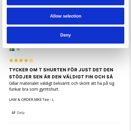
LAW & ORDER MKII Tee - M
Allow selection
Dela
Deny
Frank L.
SE
TYCKER OM T SHURTEN FÖR JUST DET DEN
STÖDJER SEN ÄR DEN VÄLDIGT FIN OCH SÅ
Gillar materialet väldigt bekvämt och skönt att ha på sig 
funkar bra som gymtshurt.
LAW & ORDER MKII Tee - L
Dela