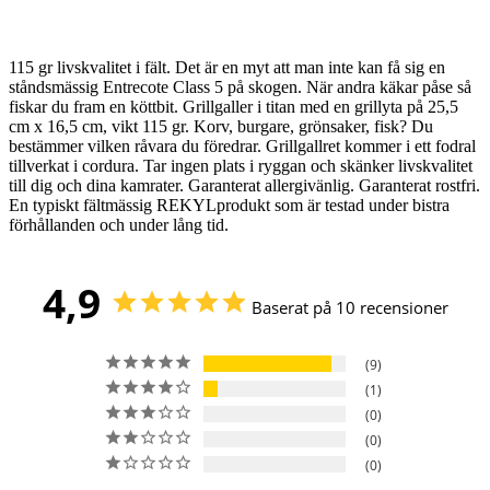
115 gr livskvalitet i fält. Det är en myt att man inte kan få sig en
ståndsmässig Entrecote Cla
ss 5 på skogen. När andra käkar påse så
fiskar du fram en köttbit. Grillgaller i titan med en grillyta på 25,5
cm x 16,5 cm, vikt 115 gr. Korv, burgare, grönsaker, fisk? Du
bestämmer vilken råvara du föredrar. Grillgallret kommer i ett fodral
tillverkat i cordura. Tar ingen plats i ryggan och skänker livskvalitet
till dig och dina kamrater.
Garanterat allergivänlig. Garanterat rostfri.
En typiskt fältmässig REKYLprodukt som är testad under bistra
förhållanden och under lång tid.
4,9
Baserat på 10 recensioner
9
1
0
0
0