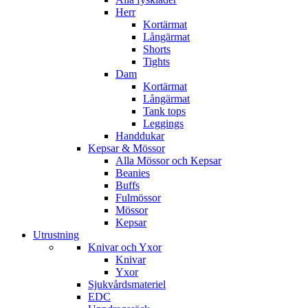
Herr
Kortärmat
Långärmat
Shorts
Tights
Dam
Kortärmat
Långärmat
Tank tops
Leggings
Handdukar
Kepsar & Mössor
Alla Mössor och Kepsar
Beanies
Buffs
Fulmössor
Mössor
Kepsar
Utrustning
Knivar och Yxor
Knivar
Yxor
Sjukvårdsmateriel
EDC