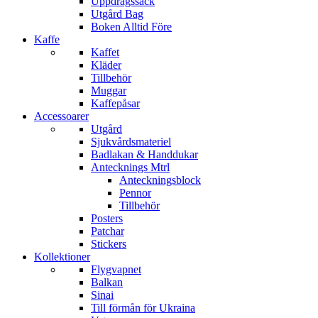
Uppdragssäck
Utgård Bag
Boken Alltid Före
Kaffe
Kaffet
Kläder
Tillbehör
Muggar
Kaffepåsar
Accessoarer
Utgård
Sjukvårdsmateriel
Badlakan & Handdukar
Antecknings Mtrl
Anteckningsblock
Pennor
Tillbehör
Posters
Patchar
Stickers
Kollektioner
Flygvapnet
Balkan
Sinai
Till förmån för Ukraina