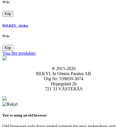
59
kr
Köp
DOLKEN - Sticker
59
kr
Köp
Visa fler produkter
® 2015-2026
REKYL In Omnia Paratus AB
Org Nr: 559059-3074
Hejargränd 2b
721 33 VÄSTERÅS
You're using an old browser
Old browsers only have partial support for new technology and