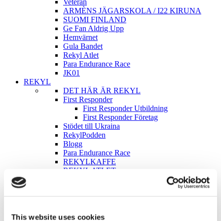
Veteran
ARMÈNS JÄGARSKOLA / I22 KIRUNA
SUOMI FINLAND
Ge Fan Aldrig Upp
Hemvärnet
Gula Bandet
Rekyl Atlet
Para Endurance Race
JK01
REKYL
DET HÄR ÄR REKYL
First Responder
First Responder Utbildning
First Responder Företag
Stödet till Ukraina
RekylPodden
Blogg
Para Endurance Race
REKYLKAFFE
REKYL ATLET
Partners / Samarbeten
Samarbeta med REKYL
Vad säger andra om REKYL
Kontakt & Kundservice
This website uses cookies