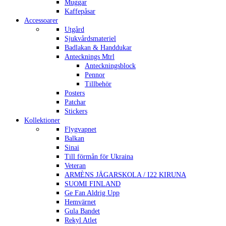
Muggar
Kaffepåsar
Accessoarer
Utgård
Sjukvårdsmateriel
Badlakan & Handdukar
Antecknings Mtrl
Anteckningsblock
Pennor
Tillbehör
Posters
Patchar
Stickers
Kollektioner
Flygvapnet
Balkan
Sinai
Till förmån för Ukraina
Veteran
ARMÈNS JÄGARSKOLA / I22 KIRUNA
SUOMI FINLAND
Ge Fan Aldrig Upp
Hemvärnet
Gula Bandet
Rekyl Atlet