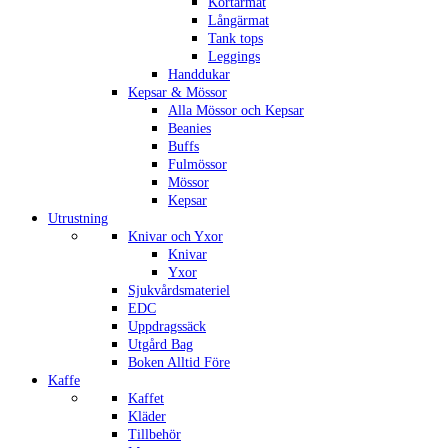
Kortärmat
Långärmat
Tank tops
Leggings
Handdukar
Kepsar & Mössor
Alla Mössor och Kepsar
Beanies
Buffs
Fulmössor
Mössor
Kepsar
Utrustning
Knivar och Yxor
Knivar
Yxor
Sjukvårdsmateriel
EDC
Uppdragssäck
Utgård Bag
Boken Alltid Före
Kaffe
Kaffet
Kläder
Tillbehör