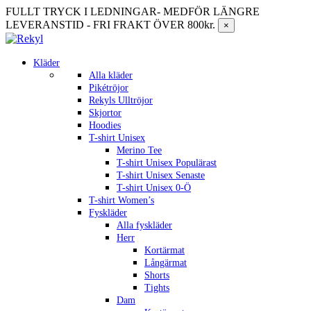
FULLT TRYCK I LEDNINGAR- MEDFÖR LÄNGRE
LEVERANSTID - FRI FRAKT ÖVER 800kr.
×
Kläder
Alla kläder
Pikétröjor
Rekyls Ulltröjor
Skjortor
Hoodies
T-shirt Unisex
Merino Tee
T-shirt Unisex Populärast
T-shirt Unisex Senaste
T-shirt Unisex 0-Ö
T-shirt Women’s
Fyskläder
Alla fyskläder
Herr
Kortärmat
Långärmat
Shorts
Tights
Dam