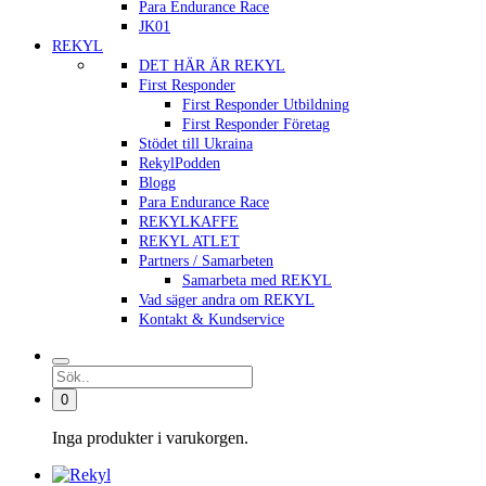
Para Endurance Race
JK01
REKYL
DET HÄR ÄR REKYL
First Responder
First Responder Utbildning
First Responder Företag
Stödet till Ukraina
RekylPodden
Blogg
Para Endurance Race
REKYLKAFFE
REKYL ATLET
Partners / Samarbeten
Samarbeta med REKYL
Vad säger andra om REKYL
Kontakt & Kundservice
0
Inga produkter i varukorgen.