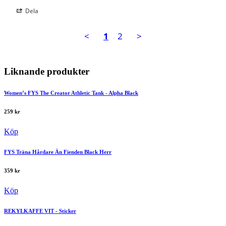
Dela
<
1
2
>
Liknande produkter
Women’s FYS The Creator Athletic Tank - Alpha Black
259
kr
Köp
FYS Träna Hårdare Än Fienden Black Herr
359
kr
Köp
REKYLKAFFE VIT - Sticker