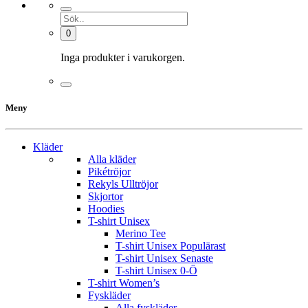
0
Inga produkter i varukorgen.
Meny
Kläder
Alla kläder
Pikétröjor
Rekyls Ulltröjor
Skjortor
Hoodies
T-shirt Unisex
Merino Tee
T-shirt Unisex Populärast
T-shirt Unisex Senaste
T-shirt Unisex 0-Ö
T-shirt Women’s
Fyskläder
Alla fyskläder