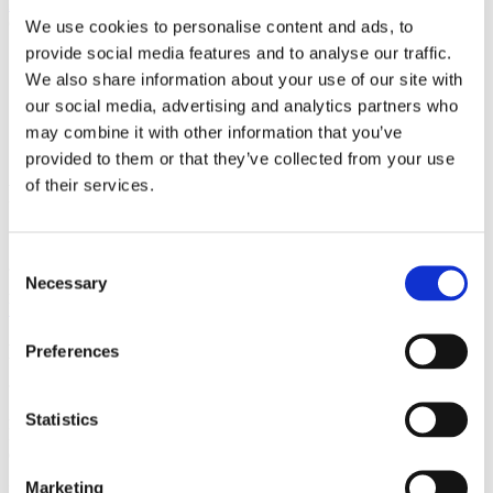
Hem
/
Utrustning
/
Titan-serien
/
REKYL TITANIUM GRILL
GRATE
We use cookies to personalise content and ads, to
provide social media features and to analyse our traffic.
We also share information about your use of our site with
our social media, advertising and analytics partners who
may combine it with other information that you’ve
provided to them or that they’ve collected from your use
of their services.
REKYL TITANIUM GRILL GRATE
Slut i lager
Consent
Necessary
Selection
Artikelnr: REKYL TITANIUM GRILL GRATE
Kategorier:
Allt i
butiken
/
REKYL EDC
/
Titan-serien
/
Utrustning
Produktinformation
Preferences
Äntligen är det dags att avliva myten att inte kan få sig en bit
Statistics
Entrecote Class 5 på skogen. När andra käkar påse så fiskar du fram
en marmorerad köttbit.
Marketing
Med en grillyta på 25,5 cm x 16,5 cm finns det även plats över för