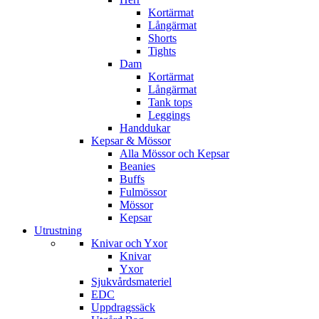
Kortärmat
Långärmat
Shorts
Tights
Dam
Kortärmat
Långärmat
Tank tops
Leggings
Handdukar
Kepsar & Mössor
Alla Mössor och Kepsar
Beanies
Buffs
Fulmössor
Mössor
Kepsar
Utrustning
Knivar och Yxor
Knivar
Yxor
Sjukvårdsmateriel
EDC
Uppdragssäck