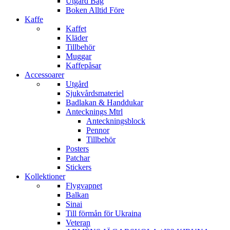
Utgård Bag
Boken Alltid Före
Kaffe
Kaffet
Kläder
Tillbehör
Muggar
Kaffepåsar
Accessoarer
Utgård
Sjukvårdsmateriel
Badlakan & Handdukar
Antecknings Mtrl
Anteckningsblock
Pennor
Tillbehör
Posters
Patchar
Stickers
Kollektioner
Flygvapnet
Balkan
Sinai
Till förmån för Ukraina
Veteran