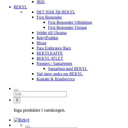
JK01
REKYL
DET HÄR ÄR REKYL
First Responder
First Responder Utbildning
First Responder Företag
Stödet till Ukraina
RekylPodden
Blogg
Para Endurance Race
REKYLKAFFE
REKYL ATLET
Partners / Samarbeten
Samarbeta med REKYL
Vad säger andra om REKYL
Kontakt & Kundservice
0
Inga produkter i varukorgen.