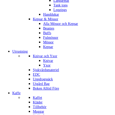
Långärmat
Tank tops
Leggings
Handdukar
Kepsar & Mössor
Alla Mössor och Kepsar
Beanies
Buffs
Fulmössor
Mössor
Kepsar
Utrustning
Knivar och Yxor
Knivar
Yxor
Sjukvårdsmateriel
EDC
Uppdragssäck
Utgård Bag
Boken Alltid Före
Kaffe
Kaffet
Kläder
Tillbehör
Muggar