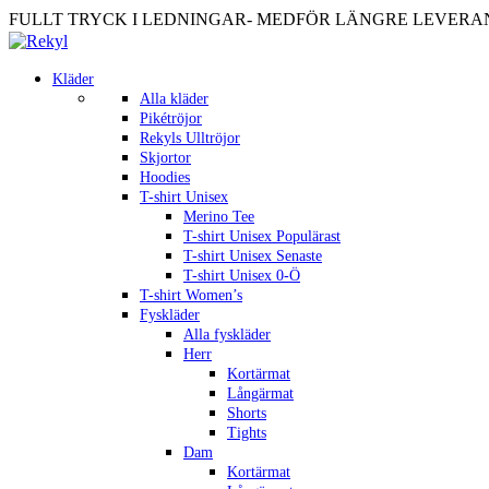
FULLT TRYCK I LEDNINGAR- MEDFÖR LÄNGRE LEVERANST
Kläder
Alla kläder
Pikétröjor
Rekyls Ulltröjor
Skjortor
Hoodies
T-shirt Unisex
Merino Tee
T-shirt Unisex Populärast
T-shirt Unisex Senaste
T-shirt Unisex 0-Ö
T-shirt Women’s
Fyskläder
Alla fyskläder
Herr
Kortärmat
Långärmat
Shorts
Tights
Dam
Kortärmat