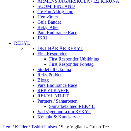
ARMÈNS JÄGARSKOLA / I22 KIRUNA
SUOMI FINLAND
Ge Fan Aldrig Upp
Hemvärnet
Gula Bandet
Rekyl Atlet
Para Endurance Race
JK01
REKYL
DET HÄR ÄR REKYL
First Responder
First Responder Utbildning
First Responder Företag
Stödet till Ukraina
RekylPodden
Blogg
Para Endurance Race
REKYLKAFFE
REKYL ATLET
Partners / Samarbeten
Samarbeta med REKYL
Vad säger andra om REKYL
Kontakt & Kundservice
Hem
/
Kläder
/
T-shirt Unisex
/
Stay Vigliant – Green Tee