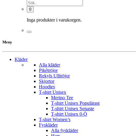
0
Inga produkter i varukorgen.
Meny
Kläder
Alla kläder
Pikétröjor
Rekyls Ulltröjor
Skjortor
Hoodies
T-shirt Unisex
Merino Tee
T-shirt Unisex Populärast
T-shirt Unisex Senaste
T-shirt Unisex 0-Ö
T-shirt Women’s
Fyskläder
Alla fyskläder
Herr