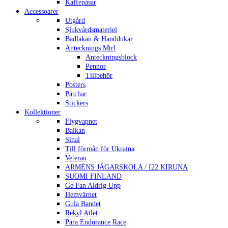
Kaffepåsar
Accessoarer
Utgård
Sjukvårdsmateriel
Badlakan & Handdukar
Antecknings Mtrl
Anteckningsblock
Pennor
Tillbehör
Posters
Patchar
Stickers
Kollektioner
Flygvapnet
Balkan
Sinai
Till förmån för Ukraina
Veteran
ARMÈNS JÄGARSKOLA / I22 KIRUNA
SUOMI FINLAND
Ge Fan Aldrig Upp
Hemvärnet
Gula Bandet
Rekyl Atlet
Para Endurance Race