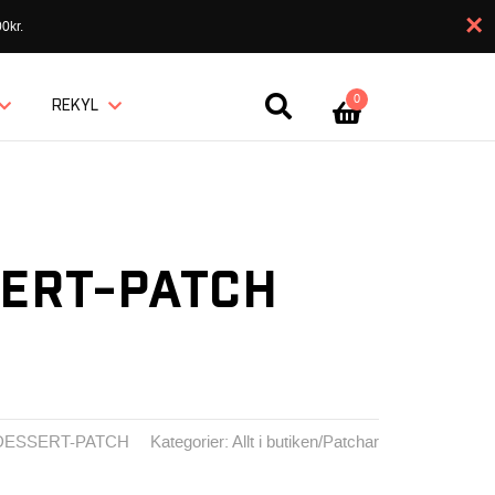
×
0kr.
0
REKYL
ERT-PATCH
E DESSERT-PATCH
Kategorier:
Allt i butiken
/
Patchar