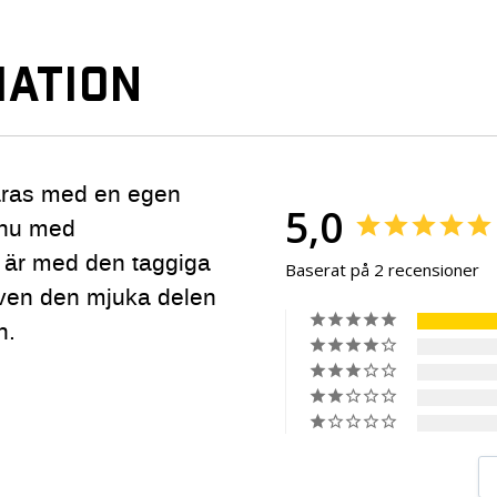
ATION
räras med en egen
5,0
 nu med
 är med den taggiga
Baserat på 2 recensioner
även den mjuka delen
n.