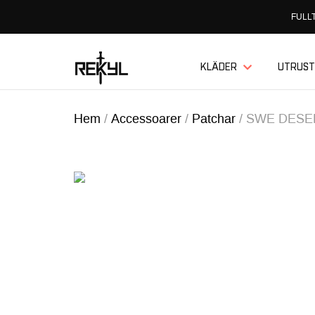
FULLT
KLÄDER
UTRUST
Hem
/
Accessoarer
/
Patchar
/
SWE DESE