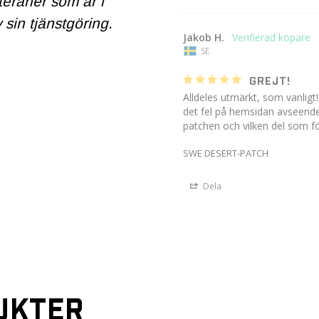
eteraner som är i
 sin tjänstgöring.
Jakob H.
SE
GREJT!
Alldeles utmärkt, som vanlig
det fel på hemsidan avseende 
patchen och vilken del som f
SWE DESERT-PATCH
Dela
UKTER