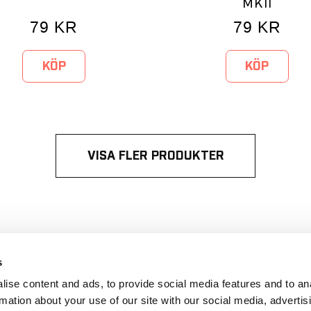
MKII
79
KR
79
KR
KÖP
KÖP
VISA FLER PRODUKTER
s
ise content and ads, to provide social media features and to an
® 2015-2026
rmation about your use of our site with our social media, advertis