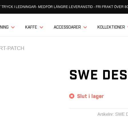
 TRYCK I LEDNINGAR- MEDFÖR LÄNGRE LEVERANSTID - FRI FRAKT ÖVER 80
NING
KAFFE
ACCESSOARER
KOLLEKTIONER
RT-PATCH
SWE DES
Slut i lager
Artikelnr: SW