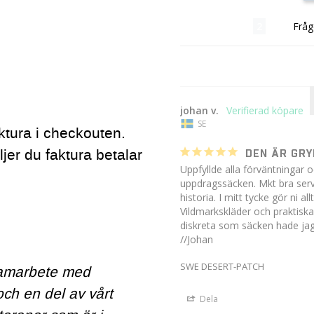
Recensioner
Fråg
johan v.
SE
ktura i checkouten.
jer du faktura betalar
DEN ÄR GR
Uppfyllde alla förväntningar o
uppdragssäcken. Mkt bra servi
historia. I mitt tycke gör ni all
Vildmarkskläder och praktiska 
diskreta som säcken hade jag g
//Johan
SWE DESERT-PATCH
samarbete med
ch en del av vårt
Dela