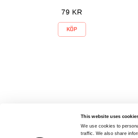
79
KR
KÖP
This website uses cookie
We use cookies to personal
traffic. We also share info