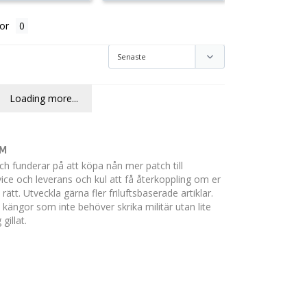
or
Loading more...
YM
ch funderar på att köpa nån mer patch till 
ce och leverans och kul att få återkoppling om er 
t rätt. Utveckla gärna fler friluftsbaserade artiklar. 
kängor som inte behöver skrika militär utan lite 
illat.
