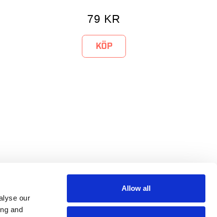
79
KR
KÖP
Allow all
alyse our
ing and