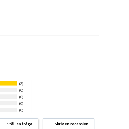
2
0
0
0
0
Ställ en fråga
Skriv en recension