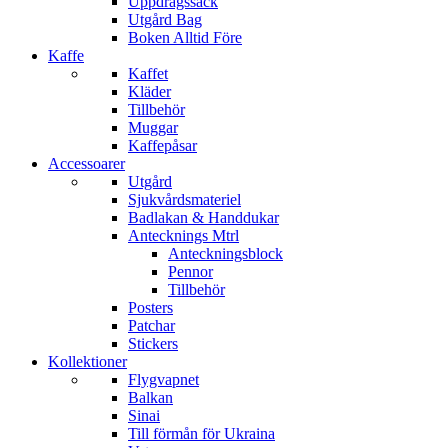
Uppdragssäck
Utgård Bag
Boken Alltid Före
Kaffe
Kaffet
Kläder
Tillbehör
Muggar
Kaffepåsar
Accessoarer
Utgård
Sjukvårdsmateriel
Badlakan & Handdukar
Antecknings Mtrl
Anteckningsblock
Pennor
Tillbehör
Posters
Patchar
Stickers
Kollektioner
Flygvapnet
Balkan
Sinai
Till förmån för Ukraina