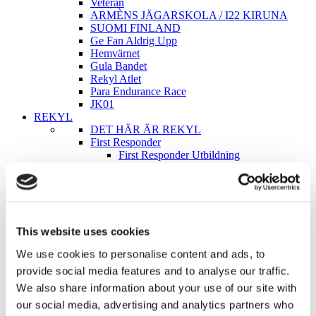
Veteran
ARMÈNS JÄGARSKOLA / I22 KIRUNA
SUOMI FINLAND
Ge Fan Aldrig Upp
Hemvärnet
Gula Bandet
Rekyl Atlet
Para Endurance Race
JK01
REKYL
DET HÄR ÄR REKYL
First Responder
First Responder Utbildning
First Responder Företag
Stödet till Ukraina
RekylPodden
Blogg
Para Endurance Race
REKYLKAFFE
This website uses cookies
REKYL ATLET
We use cookies to personalise content and ads, to
Partners / Samarbeten
Samarbeta med REKYL
provide social media features and to analyse our traffic.
Vad säger andra om REKYL
We also share information about your use of our site with
Kontakt & Kundservice
our social media, advertising and analytics partners who