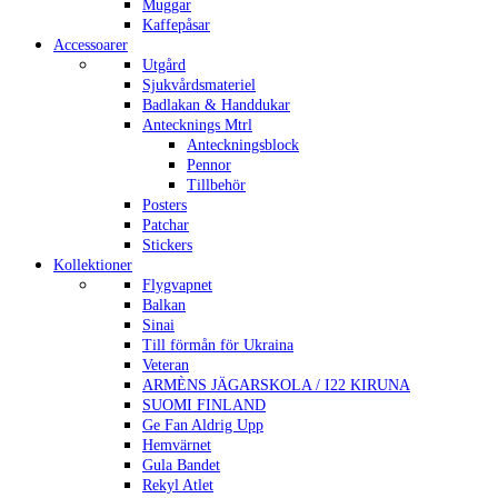
Muggar
Kaffepåsar
Accessoarer
Utgård
Sjukvårdsmateriel
Badlakan & Handdukar
Antecknings Mtrl
Anteckningsblock
Pennor
Tillbehör
Posters
Patchar
Stickers
Kollektioner
Flygvapnet
Balkan
Sinai
Till förmån för Ukraina
Veteran
ARMÈNS JÄGARSKOLA / I22 KIRUNA
SUOMI FINLAND
Ge Fan Aldrig Upp
Hemvärnet
Gula Bandet
Rekyl Atlet