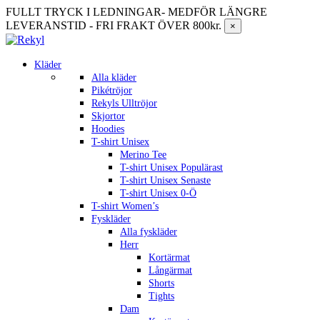
FULLT TRYCK I LEDNINGAR- MEDFÖR LÄNGRE
LEVERANSTID - FRI FRAKT ÖVER 800kr.
×
Kläder
Alla kläder
Pikétröjor
Rekyls Ulltröjor
Skjortor
Hoodies
T-shirt Unisex
Merino Tee
T-shirt Unisex Populärast
T-shirt Unisex Senaste
T-shirt Unisex 0-Ö
T-shirt Women’s
Fyskläder
Alla fyskläder
Herr
Kortärmat
Långärmat
Shorts
Tights
Dam