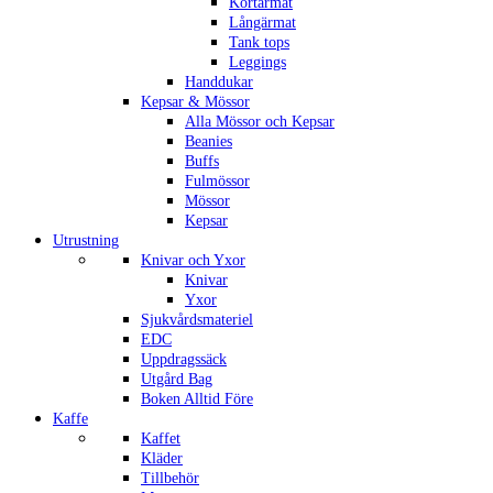
Kortärmat
Långärmat
Tank tops
Leggings
Handdukar
Kepsar & Mössor
Alla Mössor och Kepsar
Beanies
Buffs
Fulmössor
Mössor
Kepsar
Utrustning
Knivar och Yxor
Knivar
Yxor
Sjukvårdsmateriel
EDC
Uppdragssäck
Utgård Bag
Boken Alltid Före
Kaffe
Kaffet
Kläder
Tillbehör