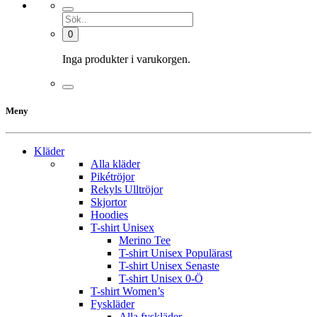
0
Inga produkter i varukorgen.
Meny
Kläder
Alla kläder
Pikétröjor
Rekyls Ulltröjor
Skjortor
Hoodies
T-shirt Unisex
Merino Tee
T-shirt Unisex Populärast
T-shirt Unisex Senaste
T-shirt Unisex 0-Ö
T-shirt Women’s
Fyskläder
Alla fyskläder