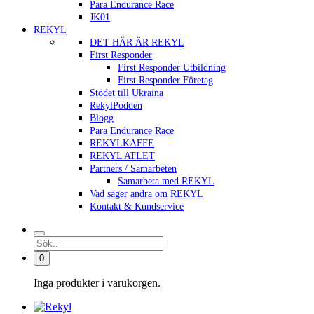
Para Endurance Race
JK01
REKYL
DET HÄR ÄR REKYL
First Responder
First Responder Utbildning
First Responder Företag
Stödet till Ukraina
RekylPodden
Blogg
Para Endurance Race
REKYLKAFFE
REKYL ATLET
Partners / Samarbeten
Samarbeta med REKYL
Vad säger andra om REKYL
Kontakt & Kundservice
0
Inga produkter i varukorgen.