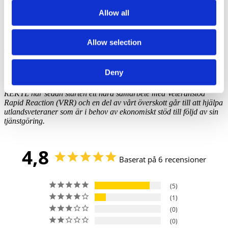
Storlek 75mm x 52mm
Allow all
Betalning
Betalning sker med kort eller mot faktura i checkouten. Väljer du
kort reserveras beloppet. Väljer du faktura betalar du när paketet
Allow selection
skickas.
Frakt
Deny
Veteranstöd
REKYL har sedan starten ett nära samarbete med Veteranstöd
Rapid Reaction (VRR) och en del av vårt överskott går till att hjälpa
utlandsveteraner som är i behov av ekonomiskt stöd till följd av sin
tjänstgöring.
4,8
Baserat på 6 recensioner
5
1
0
0