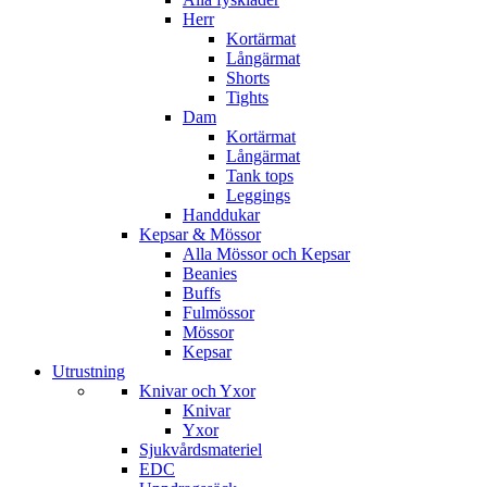
Herr
Kortärmat
Långärmat
Shorts
Tights
Dam
Kortärmat
Långärmat
Tank tops
Leggings
Handdukar
Kepsar & Mössor
Alla Mössor och Kepsar
Beanies
Buffs
Fulmössor
Mössor
Kepsar
Utrustning
Knivar och Yxor
Knivar
Yxor
Sjukvårdsmateriel
EDC