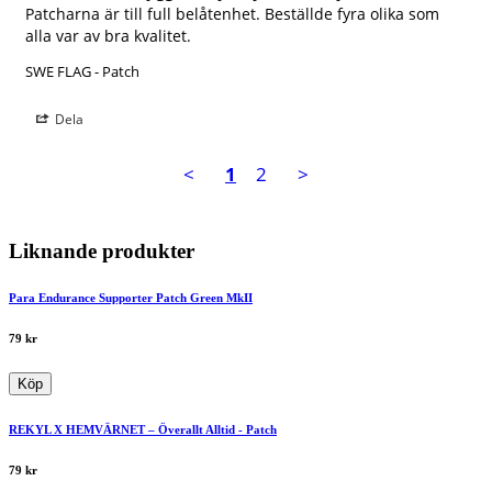
Patcharna är till full belåtenhet. Beställde fyra olika som 
alla var av bra kvalitet.
SWE FLAG - Patch
Dela
<
1
2
>
Liknande produkter
Para Endurance Supporter Patch Green MkII
79
kr
Köp
REKYL X HEMVÄRNET – Överallt Alltid - Patch
79
kr