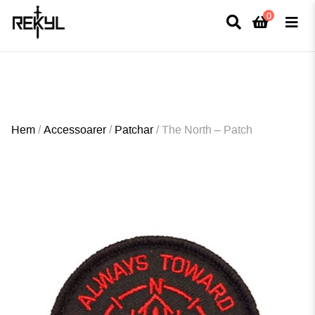
0
×
FULLT TRYCK I LEDNINGAR- MEDFÖR LÄNGRE LEVERANSTID - FRI FRAKT
ÖVER 800kr.
Hem
/
Accessoarer
/
Patchar
/
The North – Patch