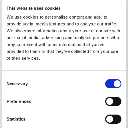
Rikard W.
SE
This website uses cookies
We use cookies to personalise content and ads, to
SUPER BRA KVALITÉ
provide social media features and to analyse our traffic.
Snygg och moralhöjande.
We also share information about your use of our site with
The North - Patch
our social media, advertising and analytics partners who
may combine it with other information that you’ve
Dela
provided to them or that they’ve collected from your use
of their services.
Rikard W.
SE
Consent
Necessary
Selection
RIKTIGT NICE
Mycket bra kvalitet som alltid.
The North - Patch
Preferences
Dela
Statistics