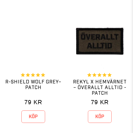
R-SHIELD WOLF GREY–
REKYL X HEMVÄRNET
PATCH
– ÖVERALLT ALLTID -
PATCH
79
KR
79
KR
KÖP
KÖP