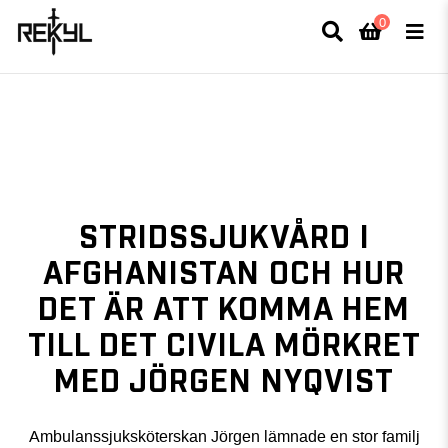
0
×
FULLT TRYCK I LEDNINGAR- MEDFÖR LÄNGRE LEVERANSTID - FRI FRAKT
ÖVER 800kr.
STRIDSSJUKVÅRD I
AFGHANISTAN OCH HUR
DET ÄR ATT KOMMA HEM
TILL DET CIVILA MÖRKRET
MED JÖRGEN NYQVIST
Ambulanssjuksköterskan Jörgen lämnade en stor familj