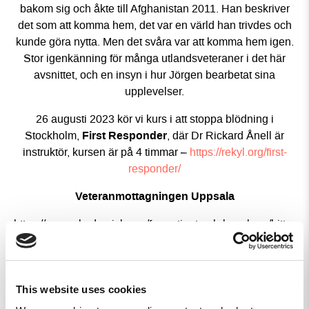
bakom sig och åkte till Afghanistan 2011. Han beskriver
det som att komma hem, det var en värld han trivdes och
kunde göra nytta. Men det svåra var att komma hem igen.
Stor igenkänning för många utlandsveteraner i det här
avsnittet, och en insyn i hur Jörgen bearbetat sina
upplevelser.
26 augusti 2023 kör vi kurs i att stoppa blödning i
First Responder
Stockholm,
, där Dr Rickard Ånell är
instruktör, kursen är på 4 timmar –
https://rekyl.org/first-
responder/
Veteranmottagningen Uppsala
https://www.akademiska.se/for-patient-och-besokare/hitta-
pa-sjukhuset/a-till-o/veteranmottagningen/
VRR
This website uses cookies
https://vrr.nu/