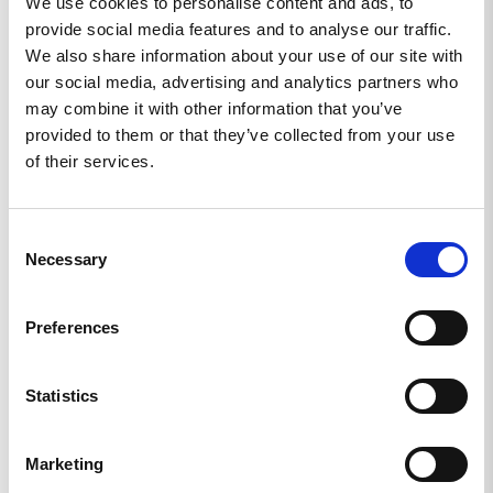
We use cookies to personalise content and ads, to
Gula Bandet
provide social media features and to analyse our traffic.
We also share information about your use of our site with
http://www.gulabandet.se/
our social media, advertising and analytics partners who
First Responder
may combine it with other information that you’ve
provided to them or that they’ve collected from your use
https://rekyl.org/first-responder/
of their services.
OneMed
Consent
https://www.onemed.se/
Necessary
Selection
Adcuris
Preferences
https://adcuris.se/
FMJ
Statistics
https://www.fmjskytte.se/
Marketing