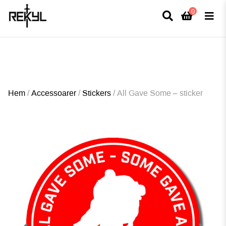
0
×
FULLT TRYCK I LEDNINGAR- MEDFÖR LÄNGRE LEVERANSTID - FRI FRAKT
ÖVER 800kr.
Hem
/
Accessoarer
/
Stickers
/
All Gave Some – sticker