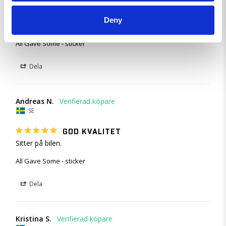
husbilen så det verkligen syns och folk frågar vad det är för 
märke/förening. Har märkt att folk är nyfikna och förklarar 
Deny
mer än gärna vad Rekyl är.
All Gave Some - sticker
Dela
Andreas N.
SE
GOD KVALITET
Sitter på bilen. 
All Gave Some - sticker
Dela
Kristina S.