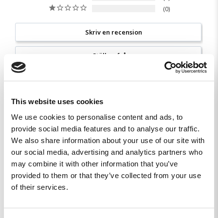
0
Skriv en recension
Ställ en fråga
Recensioner
Frågor
This website uses cookies
We use cookies to personalise content and ads, to
provide social media features and to analyse our traffic.
Michael H.
We also share information about your use of our site with
SE
our social media, advertising and analytics partners who
may combine it with other information that you’ve
BRA OCH SNABB LEVERANS
provided to them or that they’ve collected from your use
Precis vad jag förväntade mig.
of their services.
All Gave Some - sticker