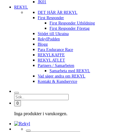
JK01
REKYL
DET HÄR ÄR REKYL
First Responder
First Responder Utbildning
First Responder Företag
Stödet till Ukraina
RekylPodden
Blogg
Para Endurance Race
REKYLKAFFE
REKYL ATLET
Partners / Samarbeten
Samarbeta med REKYL
Vad säger andra om REKYL
Kontakt & Kundservice
0
Inga produkter i varukorgen.