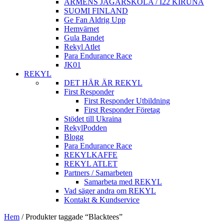
ARMÈNS JÄGARSKOLA / I22 KIRUNA
SUOMI FINLAND
Ge Fan Aldrig Upp
Hemvärnet
Gula Bandet
Rekyl Atlet
Para Endurance Race
JK01
REKYL
DET HÄR ÄR REKYL
First Responder
First Responder Utbildning
First Responder Företag
Stödet till Ukraina
RekylPodden
Blogg
Para Endurance Race
REKYLKAFFE
REKYL ATLET
Partners / Samarbeten
Samarbeta med REKYL
Vad säger andra om REKYL
Kontakt & Kundservice
Hem
/
Produkter taggade “Blacktees”