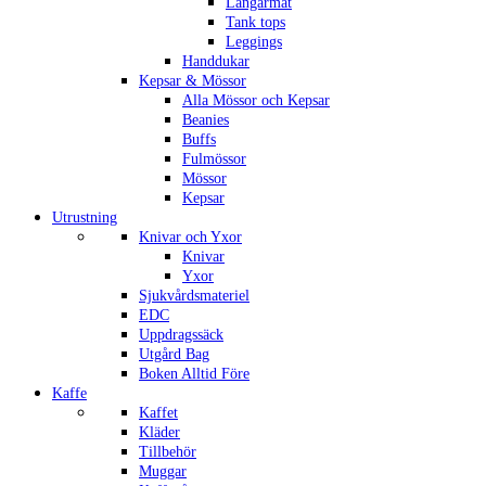
Långärmat
Tank tops
Leggings
Handdukar
Kepsar & Mössor
Alla Mössor och Kepsar
Beanies
Buffs
Fulmössor
Mössor
Kepsar
Utrustning
Knivar och Yxor
Knivar
Yxor
Sjukvårdsmateriel
EDC
Uppdragssäck
Utgård Bag
Boken Alltid Före
Kaffe
Kaffet
Kläder
Tillbehör
Muggar