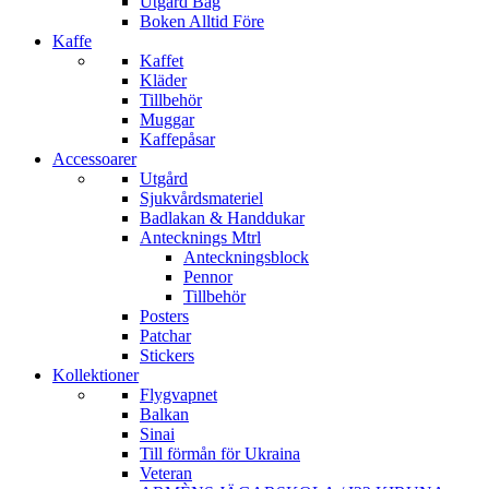
Utgård Bag
Boken Alltid Före
Kaffe
Kaffet
Kläder
Tillbehör
Muggar
Kaffepåsar
Accessoarer
Utgård
Sjukvårdsmateriel
Badlakan & Handdukar
Antecknings Mtrl
Anteckningsblock
Pennor
Tillbehör
Posters
Patchar
Stickers
Kollektioner
Flygvapnet
Balkan
Sinai
Till förmån för Ukraina
Veteran