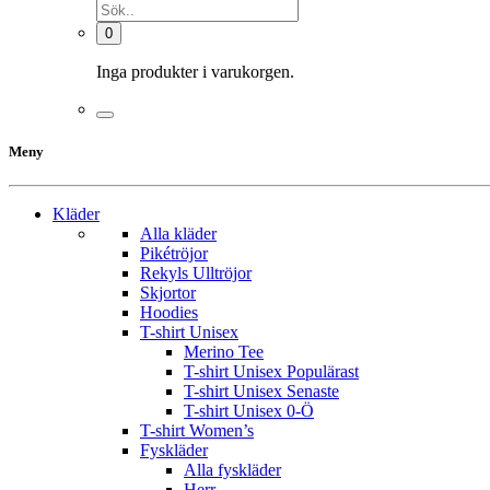
0
Inga produkter i varukorgen.
Meny
Kläder
Alla kläder
Pikétröjor
Rekyls Ulltröjor
Skjortor
Hoodies
T-shirt Unisex
Merino Tee
T-shirt Unisex Populärast
T-shirt Unisex Senaste
T-shirt Unisex 0-Ö
T-shirt Women’s
Fyskläder
Alla fyskläder
Herr