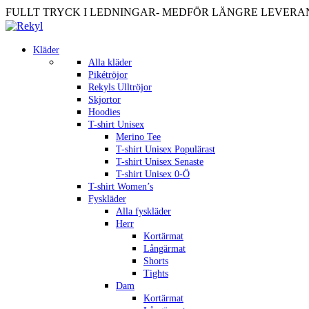
FULLT TRYCK I LEDNINGAR- MEDFÖR LÄNGRE LEVERANST
Kläder
Alla kläder
Pikétröjor
Rekyls Ulltröjor
Skjortor
Hoodies
T-shirt Unisex
Merino Tee
T-shirt Unisex Populärast
T-shirt Unisex Senaste
T-shirt Unisex 0-Ö
T-shirt Women’s
Fyskläder
Alla fyskläder
Herr
Kortärmat
Långärmat
Shorts
Tights
Dam
Kortärmat