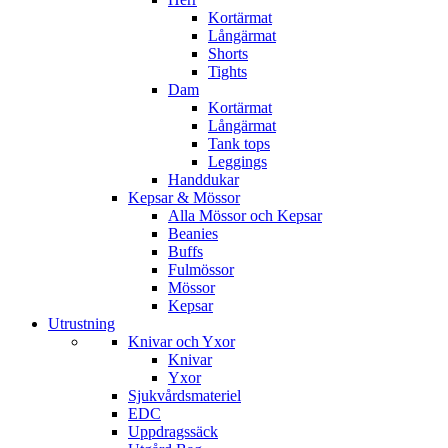
Kortärmat
Långärmat
Shorts
Tights
Dam
Kortärmat
Långärmat
Tank tops
Leggings
Handdukar
Kepsar & Mössor
Alla Mössor och Kepsar
Beanies
Buffs
Fulmössor
Mössor
Kepsar
Utrustning
Knivar och Yxor
Knivar
Yxor
Sjukvårdsmateriel
EDC
Uppdragssäck