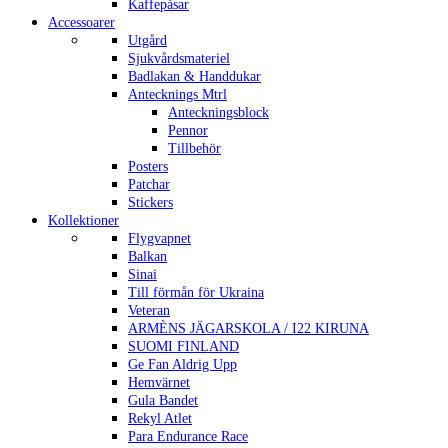
Kaffepåsar
Accessoarer
Utgård
Sjukvårdsmateriel
Badlakan & Handdukar
Antecknings Mtrl
Anteckningsblock
Pennor
Tillbehör
Posters
Patchar
Stickers
Kollektioner
Flygvapnet
Balkan
Sinai
Till förmån för Ukraina
Veteran
ARMÈNS JÄGARSKOLA / I22 KIRUNA
SUOMI FINLAND
Ge Fan Aldrig Upp
Hemvärnet
Gula Bandet
Rekyl Atlet
Para Endurance Race